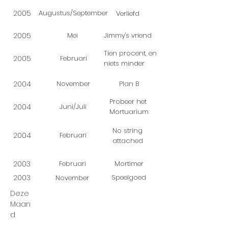
2005
Augustus/September
Verliefd
2005
Mei
Jimmy's vriend
Tien procent, en
2005
Februari
niets minder
2004
November
Plan B
Probeer het
2004
Juni/Juli
Mortuarium
No string
2004
Februari
attached
2003
Februari
Mortimer
2003
Speelgoed
November
Deze
Maan
d