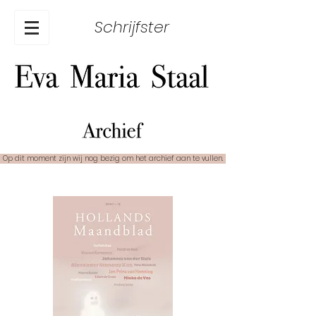
Schrijfster
Op dit moment zijn wij nog bezig om het archief aan te vullen.