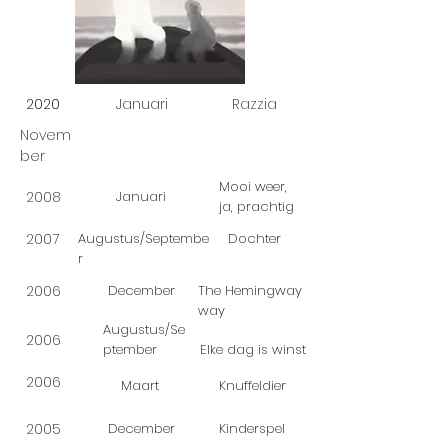
2020
Januari
Razzia
Novem
ber
Mooi weer,
2008
Januari
ja, prachtig
2007
Augustus/Septembe
Dochter
r
2006
December
The Hemingway
way
Augustus/Se
2006
ptember
Elke dag is winst
2006
Maart
Knuffeldier
2005
December
Kinderspel