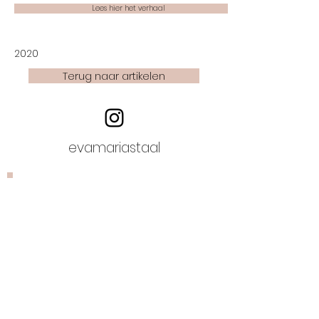
Lees hier het verhaal
2020
Terug naar artikelen
evamariastaal