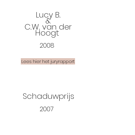
Lucy B.
&
C.W. va
n der
Hoogt
2008
Lees hier het juryrapport
Schaduwprijs
2007