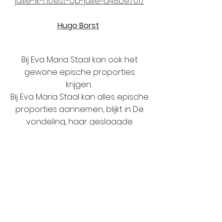
jullie-ik-hoest-op-jullie~a48be70f/
Hugo Borst
Bij Eva Maria Staal kan ook het
gewone epische proporties
krijgen
Bij Eva Maria Staal kan alles epische
proporties aannemen, blijkt in De
vondeling, haar geslaagde
tweede roman.
Volkskrant
Terug naar Romans